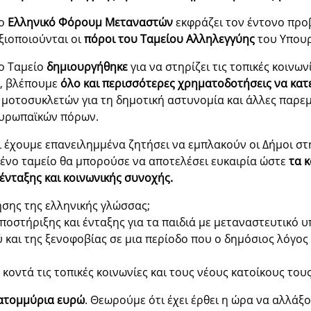
ο
Ελληνικό Φόρουμ Μεταναστών
εκφράζει τον έντονο προ
ξιοποιούνται οι
πόροι του Ταμείου Αλληλεγγύης
του Υπουρ
ο Ταμείο
δημιουργήθηκε
για να στηρίζει τις τοπικές κοινω
ο, βλέπουμε
όλο και περισσότερες χρηματοδοτήσεις να κατ
 μοτοσυκλετών για τη δημοτική αστυνομία και άλλες παρε
ευρωπαϊκών πόρων.
ι έχουμε επανειλημμένα ζητήσει να εμπλακούν οι Δήμοι στ
μένο ταμείο θα μπορούσε να αποτελέσει ευκαιρία ώστε
τα κ
ένταξης και κοινωνικής συνοχής.
σης της ελληνικής γλώσσας;
ποστήριξης και ένταξης για τα παιδιά με μεταναστευτικό 
 και της ξενοφοβίας σε μια περίοδο που ο δημόσιος λόγος 
κοντά τις τοπικές κοινωνίες και τους νέους κατοίκους τους
κατομμύρια ευρώ
. Θεωρούμε ότι έχει έρθει η ώρα να αλλάξ