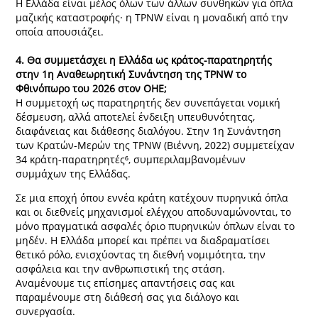
Η Ελλάδα είναι μέλος όλων των άλλων συνθηκών για όπλα
μαζικής καταστροφής· η TPNW είναι η μοναδική από την
οποία απουσιάζει.
4. Θα συμμετάσχει η Ελλάδα ως κράτος-παρατηρητής
στην 1η Αναθεωρητική Συνάντηση της TPNW το
Φθινόπωρο του 2026 στον ΟΗΕ;
Η συμμετοχή ως παρατηρητής δεν συνεπάγεται νομική
δέσμευση, αλλά αποτελεί ένδειξη υπευθυνότητας,
διαφάνειας και διάθεσης διαλόγου. Στην 1η Συνάντηση
των Κρατών-Μερών της TPNW (Βιέννη, 2022) συμμετείχαν
34 κράτη-παρατηρητές⁶, συμπεριλαμβανομένων
συμμάχων της Ελλάδας.
Σε μια εποχή όπου εννέα κράτη κατέχουν πυρηνικά όπλα
και οι διεθνείς μηχανισμοί ελέγχου αποδυναμώνονται, το
μόνο πραγματικά ασφαλές όριο πυρηνικών όπλων είναι το
μηδέν. Η Ελλάδα μπορεί και πρέπει να διαδραματίσει
θετικό ρόλο, ενισχύοντας τη διεθνή νομιμότητα, την
ασφάλεια και την ανθρωπιστική της στάση.
Αναμένουμε τις επίσημες απαντήσεις σας και
παραμένουμε στη διάθεσή σας για διάλογο και
συνεργασία.