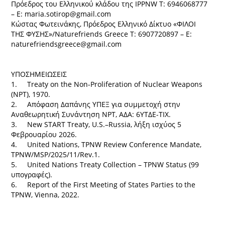
Πρόεδρος του Ελληνικού κλάδου της IPPNW T: 6946068777
– E: maria.sotirop@gmail.com
Κώστας Φωτεινάκης, Πρόεδρος Ελληνικό Δίκτυο «ΦΙΛΟΙ
ΤΗΣ ΦΥΣΗΣ»/Naturefriends Greece T: 6907720897 – E:
naturefriendsgreece@gmail.com
ΥΠΟΣΗΜΕΙΩΣΕΙΣ
1. Treaty on the Non-Proliferation of Nuclear Weapons
(NPT), 1970.
2. Απόφαση Δαπάνης ΥΠΕΞ για συμμετοχή στην
Αναθεωρητική Συνάντηση NPT, ΑΔΑ: 6ΥΤΔΕ-ΤΙΧ.
3. New START Treaty, U.S.–Russia, λήξη ισχύος 5
Φεβρουαρίου 2026.
4. United Nations, TPNW Review Conference Mandate,
TPNW/MSP/2025/11/Rev.1.
5. United Nations Treaty Collection – TPNW Status (99
υπογραφές).
6. Report of the First Meeting of States Parties to the
TPNW, Vienna, 2022.