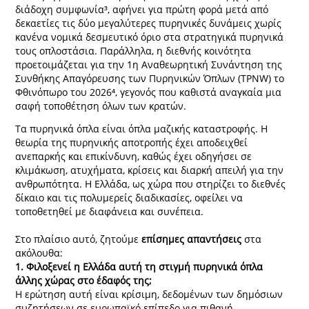
διάδοχη συμφωνία³, αφήνει για πρώτη φορά μετά από
δεκαετίες τις δύο μεγαλύτερες πυρηνικές δυνάμεις χωρίς
κανένα νομικά δεσμευτικό όριο στα στρατηγικά πυρηνικά
τους οπλοστάσια. Παράλληλα, η διεθνής κοινότητα
προετοιμάζεται για την 1η Αναθεωρητική Συνάντηση της
Συνθήκης Απαγόρευσης των Πυρηνικών Όπλων (TPNW) το
Φθινόπωρο του 2026⁴, γεγονός που καθιστά αναγκαία μια
σαφή τοποθέτηση όλων των κρατών.
Τα πυρηνικά όπλα είναι όπλα μαζικής καταστροφής. Η
θεωρία της πυρηνικής αποτροπής έχει αποδειχθεί
ανεπαρκής και επικίνδυνη, καθώς έχει οδηγήσει σε
κλιμάκωση, ατυχήματα, κρίσεις και διαρκή απειλή για την
ανθρωπότητα. Η Ελλάδα, ως χώρα που στηρίζει το διεθνές
δίκαιο και τις πολυμερείς διαδικασίες, οφείλει να
τοποθετηθεί με διαφάνεια και συνέπεια.
Στο πλαίσιο αυτό, ζητούμε
επίσημες απαντήσεις
στα
ακόλουθα:
1. Φιλοξενεί η Ελλάδα αυτή τη στιγμή πυρηνικά όπλα
άλλης χώρας στο έδαφός της;
Η ερώτηση αυτή είναι κρίσιμη, δεδομένων των δημόσιων
συζητήσεων σε ευρωπαϊκό επίπεδο για πιθανή