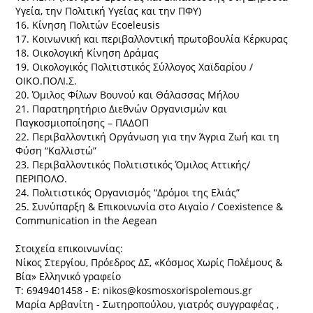
Υγεία, την Πολιτική Υγείας και την ΠΦΥ)
16. Κίνηση Πολιτών Ecoeleusis
17. Κοινωνική και περιβαλλοντική πρωτοβουλία Κέρκυρας
18. Oικολογική Kίνηση Δράμας
19. Οικολογικός Πολιτιστικός Σύλλογος Χαϊδαρίου /
ΟΙΚΟ.ΠΟΛΙ.Σ.
20. Όμιλος Φίλων Βουνού και Θάλασσας Μήλου
21. Παρατηρητήριο Διεθνών Οργανισμών και
Παγκοσμιοποίησης – ΠΑΔΟΠ
22. Περιβαλλοντική Οργάνωση για την Άγρια Ζωή και τη
Φύση “Καλλιστώ”
23. Περιβαλλοντικός Πολιτιστικός Όμιλος Αττικής/
ΠΕΡΙΠΟΛΟ.
24. Πολιτιστικός Οργανισμός “Δρόμοι της Ελιάς”
25. Συνύπαρξη & Επικοινωνία στο Αιγαίο / Coexistence &
Communication in the Aegean
Στοιχεία επικοινωνίας:
Νίκος Στεργίου, Πρόεδρος ΔΣ, «Κόσμος Χωρίς Πολέμους &
Βία» Ελληνικό γραφείο
Τ: 6949401458 - Ε: nikos@kosmosxorispolemous.gr
Μαρία Αρβανίτη - Σωτηροπούλου, γιατρός συγγραφέας ,