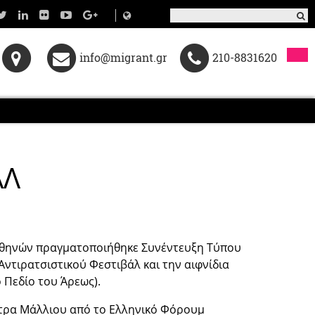
info@migrant.gr
210-8831620
ΑΛ
 Αθηνών πραγματοποιήθηκε Συνέντευξη Τύπου
ντιρατσιστικού Φεστιβάλ και την αιφνίδια
 Πεδίο του Άρεως).
ητρα Μάλλιου από το Ελληνικό Φόρουμ