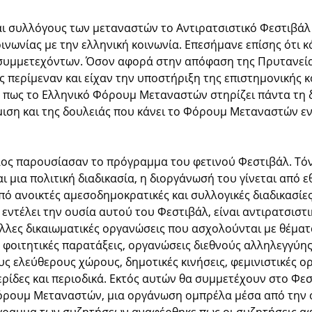
αι συλλόγους των μεταναστών το Αντιρατσιστικό Φεστιβάλ 
κοινωνίας με την ελληνική κοινωνία. Επεσήμανε επίσης ότι
 συμμετεχόντων. Όσον αφορά στην απόφαση της Πρυτανεία
ς περίμεναν και είχαν την υποστήριξη της επιστημονικής 
ε πως το Ελληνικό Φόρουμ Μεταναστών στηρίζει πάντα τη 
ιση και της δουλειάς που κάνει το Φόρουμ Μεταναστών εν
ος παρουσίασαν το πρόγραμμα του φετινού Φεστιβάλ. Τόνι
ναι μια πολιτική διαδικασία, η διοργάνωσή του γίνεται από 
πό ανοικτές αμεσοδημοκρατικές και συλλογικές διαδικασί
εντέλει την ουσία αυτού του Φεστιβάλ, είναι αντιρατσιστ
άλλες δικαιωματικές οργανώσεις που ασχολούνται με θέματ
, φοιτητικές παρατάξεις, οργανώσεις διεθνούς αλληλεγγύη
τους ελεύθερους χώρους, δημοτικές κινήσεις, φεμινιστικές
ρίδες και περιοδικά. Εκτός αυτών θα συμμετέχουν στο Φεσ
 Φόρουμ Μεταναστών, μια οργάνωση ομπρέλα μέσα από την