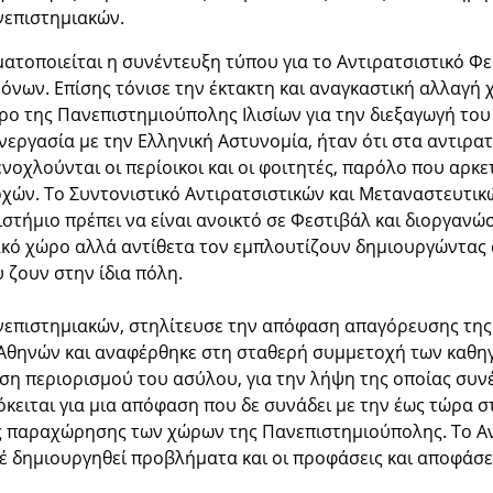
επιστημιακών.
τοποιείται η συνέντευξη τύπου για το Αντιρατσιστικό Φεσ
όνων. Επίσης τόνισε την έκτακτη και αναγκαστική αλλαγή 
 της Πανεπιστημιούπολης Ιλισίων για την διεξαγωγή του
νεργασία με την Ελληνική Αστυνομία, ήταν ότι στα αντιρα
ι ενοχλούνται οι περίοικοι και οι φοιτητές, παρόλο που αρ
χών. Το Συντονιστικό Αντιρατσιστικών και Μεταναστευτι
ήμιο πρέπει να είναι ανοικτό σε Φεστιβάλ και διοργανώ
ιακό χώρο αλλά αντίθετα τον εμπλουτίζουν δημιουργώντας
 ζουν στην ίδια πόλη.
επιστημιακών, στηλίτευσε την απόφαση απαγόρευσης της 
Αθηνών και αναφέρθηκε στη σταθερή συμμετοχή των καθηγ
ση περιορισμού του ασύλου, για την λήψη της οποίας συν
ειται για μια απόφαση που δε συνάδει με την έως τώρα σ
ής παραχώρησης των χώρων της Πανεπιστημιούπολης. Το Α
τέ δημιουργηθεί προβλήματα και οι προφάσεις και αποφάσ