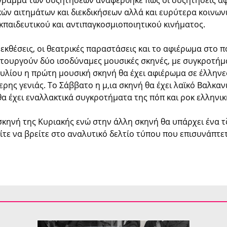
όγραμμα των συζητήσεων αναφέρθηκε πως οι συζητήσεις α
κών αιτημάτων και διεκδικήσεων αλλά και ευρύτερα κοινωνι
εκπαιδευτικού και αντιπαγκοσμιοποιητικού κινήματος.
εκθέσεις, οι θεατρικές παραστάσεις και το αφιέρωμα στο π
ιτουργούν δύο ισοδύναμες μουσικές σκηνές, με συγκροτήμ
υλίου η πρώτη μουσική σκηνή θα έχει αφιέρωμα σε έλλην
ης γενιάς. Το Σάββατο η μ,ια σκηνή θα έχει λαϊκό Βαλκαν
θα έχει εναλλακτικά συγκροτήματα της πόπ και ροκ ελληνικ
ub σκηνή της Κυριακής ενώ στην άλλη σκηνή θα υπάρχει ένα
τε να βρείτε στο αναλυτικό δελτίο τύπου που επισυνάπτετ