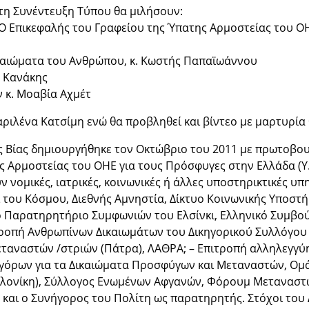
τη Συνέντευξη Τύπου θα μιλήσουν:
 Ο Επικεφαλής του Γραφείου της Ύπατης Αρμοστείας του ΟΗ
Δικαιώματα του Ανθρώπου, κ. Κωστής Παπαϊωάννου
ς Κανάκης
 κ. Μοαβία Αχμέτ
ιλένα Κατσίμη ενώ θα προβληθεί και βίντεο με μαρτυρία 
 Βίας δημιουργήθηκε τον Οκτώβριο του 2011 με πρωτοβουλ
ς Αρμοστείας του ΟΗΕ για τους Πρόσφυγες στην Ελλάδα (Υ
 νομικές, ιατρικές, κοινωνικές ή άλλες υποστηρικτικές υπ
ροί του Κόσμου, Διεθνής Αμνηστία, Δίκτυο Κοινωνικής Υπο
ό Παρατηρητήριο Συμφωνιών του Ελσίνκι, Ελληνικό Συμβο
οπή Ανθρωπίνων Δικαιωμάτων του Δικηγορικού Συλλόγου 
ταναστών /στριών (Πάτρα), ΛΑΘΡΑ; – Επιτροπή αλληλεγγύ
όρων για τα Δικαιώματα Προσφύγων και Μεταναστών, Ομά
νίκη), Σύλλογος Ενωμένων Αφγανών, Φόρουμ Μεταναστών Κ
ς και ο Συνήγορος του Πολίτη ως παρατηρητής. Στόχοι του