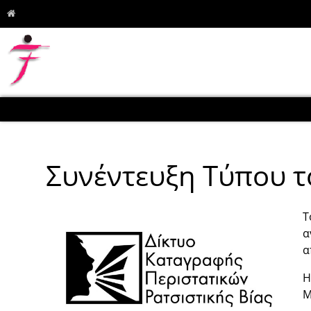
Συνέντευξη Τύπου τ
Τ
α
α
Η
Μ