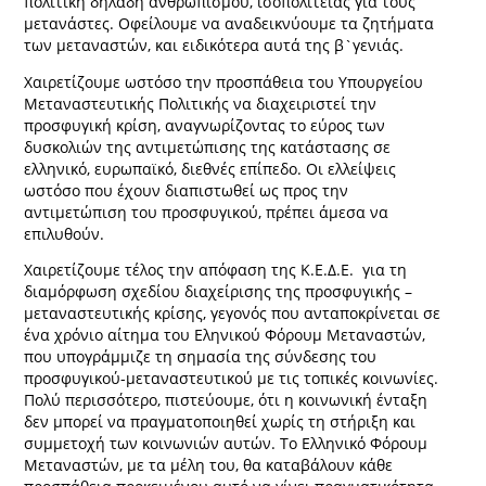
πολιτική δηλαδή ανθρωπισμού, ισοπολιτείας για τους
μετανάστες. Οφείλουμε να αναδεικνύουμε τα ζητήματα
των μεταναστών, και ειδικότερα αυτά της β`γενιάς.
Χαιρετίζουμε ωστόσο την προσπάθεια του Υπουργείου
Μεταναστευτικής Πολιτικής να διαχειριστεί την
προσφυγική κρίση, αναγνωρίζοντας το εύρος των
δυσκολιών της αντιμετώπισης της κατάστασης σε
ελληνικό, ευρωπαϊκό, διεθνές επίπεδο. Οι ελλείψεις
ωστόσο που έχουν διαπιστωθεί ως προς την
αντιμετώπιση του προσφυγικού, πρέπει άμεσα να
επιλυθούν.
Χαιρετίζουμε τέλος την απόφαση της Κ.Ε.Δ.Ε. για τη
διαμόρφωση σχεδίου διαχείρισης της προσφυγικής –
μεταναστευτικής κρίσης, γεγονός που ανταποκρίνεται σε
ένα χρόνιο αίτημα του Εληνικού Φόρουμ Μεταναστών,
που υπογράμμιζε τη σημασία της σύνδεσης του
προσφυγικού-μεταναστευτικού με τις τοπικές κοινωνίες.
Πολύ περισσότερο, πιστεύουμε, ότι η κοινωνική ένταξη
δεν μπορεί να πραγματοποιηθεί χωρίς τη στήριξη και
συμμετοχή των κοινωνιών αυτών. Το Ελληνικό Φόρουμ
Μεταναστών, με τα μέλη του, θα καταβάλουν κάθε