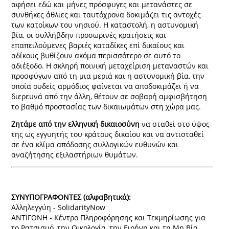
αφήσει εδώ και μήνες πρόσφυγες και μετανάστες σε
συνθήκες άθλιες και ταυτόχρονα δοκιμάζει τις αντοχές
των κατοίκων του νησιού. Η καταστολή, η αστυνομική
βία, οι συλλήβδην προσωρινές κρατήσεις και
επαπειλούμενες βαριές καταδίκες επί δικαίους και
αδίκους βυθίζουν ακόμα περισσότερο σε αυτό το
αδιέξοδο. Η σκληρή ποινική μεταχείριση μεταναστών και
προσφύγων από τη μια μεριά και η αστυνομική βία, την
οποία ουδείς αρμόδιος φαίνεται να αποδοκιμάζει ή να
διερευνά από την άλλη, θέτουν σε σοβαρή αμφισβήτηση
το βαθμό προστασίας των δικαιωμάτων στη χώρα μας.
Ζητάμε από την ελληνική δικαιοσύνη
να σταθεί στο ύψος
της ως εγγυητής του κράτους δικαίου και να αντισταθεί
σε ένα κλίμα απόδοσης συλλογικών ευθυνών και
αναζήτησης εξιλαστήριων θυμάτων.
ΣΥΝΥΠΟΓΡΑΦΟΝΤΕΣ (αλφαβητικά):
Αλληλεγγύη - SolidarityNow
ΑΝΤΙΓΟΝΗ - Κέντρο Πληροφόρησης και Τεκμηρίωσης για
το Ρατσισμό, την Οικολογία, την Ειρήνη και τη Μη Βία