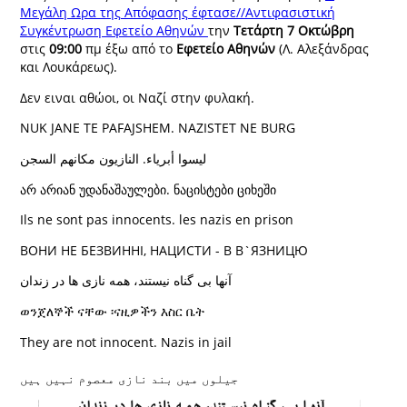
Μεγάλη Ωρα της Απόφασης έφτασε//Αντιφασιστική
Συγκέντρωση Εφετείο Αθηνών
την
Τετάρτη 7 Οκτώβρη
στις
09:00
πμ έξω από το
Εφετείο Αθηνών
(Λ. Αλεξάνδρας
και Λουκάρεως).
Δεν ειναι αθώοι, οι Ναζί στην φυλακή.
NUK JANE TE PAFAJSHEM. NAZISTET NE BURG
ليسوا أبرياء. النازيون مكانهم السجن
არ არიან უდანაშაულები. ნაცისტები ციხეში
Ils ne sont pas innocents. les nazis en prison
ВОНИ НЕ БЕЗВИННІ, НАЦИСТИ - В В`ЯЗНИЦЮ
آنها بی گناه نیستند، همه نازی ها در زندان
ወንጀለኞች ናቸው ፡ናዚዎችን እስር ቤት
They are not innocent. Nazis in jail
جیلوں میں بند نازی معصوم نہیں ہیں