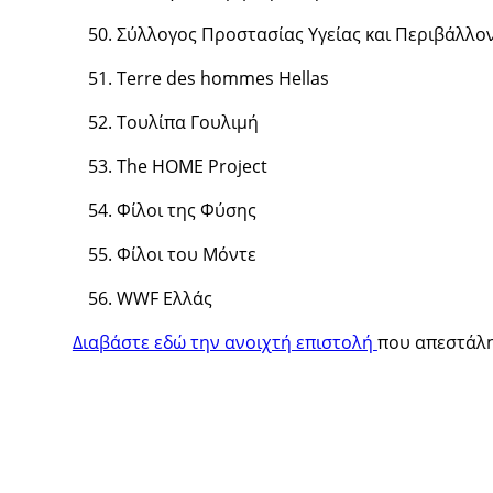
Σύλλογος Προστασίας Υγείας και Περιβάλλο
Τerre des hommes Hellas
Τουλίπα Γουλιμή
The HOME Project
Φίλοι της Φύσης
Φίλοι του Μόντε
WWF Ελλάς
Διαβάστε εδώ την ανοιχτή επιστολή
που απεστάλη