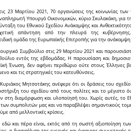
τις 23 Μαρτίου 2021, 70 οργανώσεις της κοινωνίας των
ναπληρωτή Υπουργό Οικονομικών, κύριο Σκυλακάκη, για τη
ύνταξη του Εθνικού Σχεδίου Ανάκαμψης και Ανθεκτικότητα
χετική απάντηση από την πλευρά της κυβέρνησης.
ιδική ομάδα της Ευρωπαϊκής Επιτροπής για την ανάκαμψη 
πουργικό Συμβούλιο στις 29 Μαρτίου 2021 και παρουσιάσ
βούλιο εντός της εβδομάδας. Η παρουσίαση και δημοσιοπ
αϊκή Ένωση, δεν αφήνει περιθώριο ούτε στους Έλληνες β
ενο και τις στρατηγικές του κατευθύνσεις.
υριάκος Μητσοτάκης ανέφερε ότι οι δράσεις του σχεδίο
τήριξη του σχεδίου από τους πολίτες και το μέγιστο όφ
 στη διαμόρφωση και υλοποίησή του. Χωρίς αυτές, το Εθ
των συμπολιτών μας και να παραβλέψει σημαντικούς τομε
με από μελλοντικές κρίσεις.
εδώ και πέρα είναι, εκτός από τη σωστή αξιοποίηση τω
τος, η διασφάλιση της ενεργής και έγκαιρης συμμετοχής 