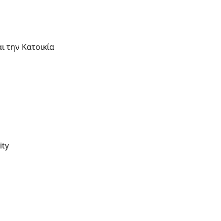
αι την Κατοικία
ity