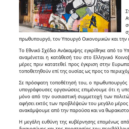
Σ
Α
σ
σ
πρωθυπουργό, τον Υπουργό Οικονομικών και την ε
Το Εθνικό Σχέδιο Ανάκαμψης εγκρίθηκε από το Υ
αναμένεται η κατάθεσή του στο Ελληνικό Κοινο
μέρες πριν κατατεθεί προς έγκριση στην Ευρωπ
τοποθετηθούν επί της ουσίας ως προς το περιεχόμ
Σε πρόσφατη τοποθέτησή του, ο πρωθυπουργός Κ
υπογράφουσες οργανώσεις επιμένουμε ότι η υποσ
μόνο από την ουσιαστική συμμετοχή των πολιτών
αφήσει εκτός των προβλέψεών του μεγάλο μέρος 
ανακάμψουμε από την παρούσα και να θωρακιστού
Η μεγάλη ευθύνη της κυβέρνησης επομένως από 
δικαιοσύνης και της προστασίας του περιβάλλον