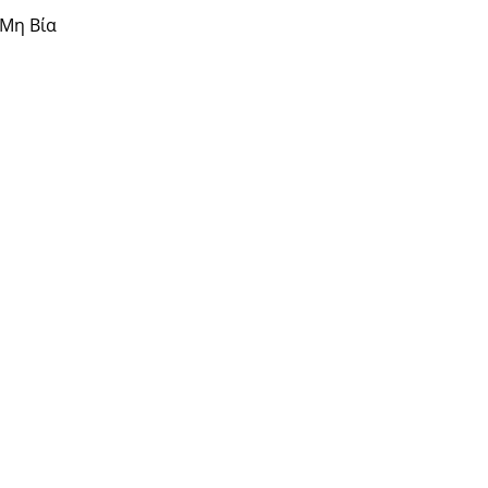
 Μη Βία