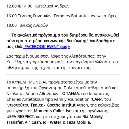
12.00 & 14.00 Ημιτελικοί Ανδρών
16.00 Τελικός Γυναικών: Femmes Battantes Vs. Φωστήρες
18.00 Τελικός Ανδρών
→ Το αναλυτικό πρόγραμμα του διημέρου θα ανακοινωθεί
σύντομα στα μέσα κοινωνικής δικτύωσης! Ακολουθήστε
μας εδώ:
FACEBOOK EVENT page
Σας περιμένουμε στον λόφο της Αλεπότρυπας, στην
Κυψέλη, να γιορτάσουμε μαζί την παγκόσμια γλώσσα του
αθλητισμού, της τέχνης και της κοινότητας.
Το ΚΥΨΕΛΗ MUNDIAL πραγματοποιείται με την
υποστήριξη του Οργανισμού Πολιτισμού, Αθλητισμού και
Νεολαίας Δήμου Αθηναίων -
ΟΠΑΝΔΑ
, του Ιδρύματος
Charles Antetokounmpo Family Foundation (
CAFF
), του
Ιντιστούτου
Γκαίτε
-
Goethe
Institut
Athen, της κολεκτίβας
φωτογραφίας
Moments
Collective
και της οργάνωσης
UEFA
RESPECT
, και με την χορηγία των
Ria Money
Transfer, Air Cash, Ioli Water & Taza Mobile.