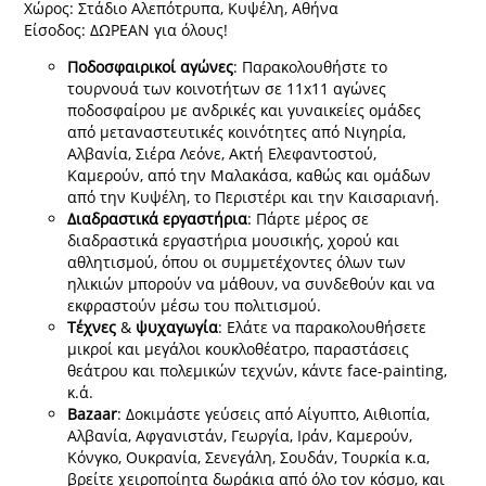
Χώρος: Στάδιο Αλεπότρυπα, Κυψέλη, Αθήνα
Είσοδος: ΔΩΡΕΑΝ για όλους!
Ποδοσφαιρικοί
αγώνες
: Παρακολουθήστε το
τουρνουά των κοινοτήτων σε 11x11 αγώνες
ποδοσφαίρου με ανδρικές και γυναικείες ομάδες
από μεταναστευτικές κοινότητες από Νιγηρία,
Αλβανία, Σιέρα Λεόνε, Ακτή Ελεφαντοστού,
Καμερούν, από την Μαλακάσα, καθώς και ομάδων
από την Κυψέλη, το Περιστέρι και την Καισαριανή.
Διαδραστικά
εργαστήρια
: Πάρτε μέρος σε
διαδραστικά εργαστήρια μουσικής, χορού και
αθλητισμού, όπου οι συμμετέχοντες όλων των
ηλικιών μπορούν να μάθουν, να συνδεθούν και να
εκφραστούν μέσω του πολιτισμού.
Τέχνες
&
ψυχαγωγία
: Ελάτε να παρακολουθήσετε
μικροί και μεγάλοι κουκλοθέατρο, παραστάσεις
θεάτρου και πολεμικών τεχνών, κάντε face-painting,
κ.ά.
Bazaar
: Δοκιμάστε γεύσεις από Αίγυπτο, Αιθιοπία,
Αλβανία, Αφγανιστάν, Γεωργία, Ιράν, Καμερούν,
Κόνγκο, Ουκρανία, Σενεγάλη, Σουδάν, Τουρκία κ.α,
βρείτε χειροποίητα δωράκια από όλο τον κόσμο, και