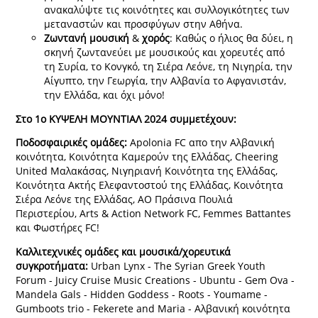
ανακαλύψτε τις κοινότητες και συλλογικότητες των
μεταναστών και προσφύγων στην Αθήνα.
Ζωντανή
μουσική
&
χορός
: Καθώς ο ήλιος θα δύει, η
σκηνή ζωντανεύει με μουσικούς και χορευτές από
τη Συρία, το Κονγκό, τη Σιέρα Λεόνε, τη Νιγηρία, την
Αίγυπτο, την Γεωργία, την Αλβανία το Αφγανιστάν,
την Ελλάδα, και όχι μόνο!
Στο 1ο ΚΥΨΕΛΗ ΜΟΥΝΤΙΑΛ 2024 συμμετέχουν:
Ποδοσφαιρικές ομάδες:
Apolonia FC απο την Αλβανική
κοινότητα, Κοινότητα Καμερούν της Ελλάδας, Cheering
United Μαλακάσας, Νιγηριανή Κοινότητα της Ελλάδας,
Κοινότητα Ακτής Ελεφαντοστού της Ελλάδας, Κοινότητα
Σιέρα Λεόνε της Ελλάδας, ΑΟ Πράσινα Πουλιά
Περιστερίου, Arts & Action Network FC, Femmes Battantes
και Φωστήρες FC!
Καλλιτεχνικές ομάδες και μουσικά/χορευτικά
συγκροτήματα:
Urban Lynx - The Syrian Greek Youth
Forum - Juicy Cruise Music Creations - Ubuntu - Gem Ova -
Mandela Gals - Hidden Goddess - Roots - Youmame -
Gumboots trio - Fekerete and Maria - Αλβανική κοινότητα