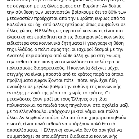
σε σύγκριση με τις άλλες χώρες στη Ευρώπη: Αν δούμε
την σύνθεση των μεταναστών βρίσκουμε ότι το 80% των
μεταναστών προέρχεται από την Ευρώπη κυρίως από τα
Βαλκάνια και όχι από άλλες ηπείρους όπως συμβαίνει σε
άλλες χώρες. Η Ελλάδα, ως αγροτική κοινωνία, είναι πιο
ελαστική και ευαίσθητη από τις βιομηχανικές κοινωνίες
ειδικότερα στα κοινωνικά ζητήματα Η γεωγραφική θέση
της Ελλάδας, ο πολιτισμός της, οι ισχυροί δεσμοί με την
Ανατολή περισσότερο από κάθε άλλη χώρα στη Ένωση,
την καθιστά πιο ικανή να συναλλάσσεται καλύτερα με
πολιτισμούς διαφορετικούς. Η κοινωνία δείχνει μέχρι
στιγμής να είναι μπροστά από το κράτος παρά τα όποια
προβλήματα εμφανίζονται πότε - πότε. Δηλ, έχει ήδη
αναλάβει σε μεγάλο βαθμό την ευθύνη της κοινωνικής
ένταξης με δικά της μέσα και χωρίς το κράτος. Οι
μετανάστες ζουν μαζί με τους Έλληνες στη ίδια
πολυκατοικία, τα παιδιά τους πηγαίνουν στα σχολεία μαζί
με τα ελληνόπουλα, υπάρχουν μικτοί γάμοι και πολλά
άλλα. Αν ληφθούν υπόψη όλα αυτά και χρησιμοποιηθούν
σωστά, είναι πολύ πιθανό να υπάρξουν πολύ θετικά
αποτελέσματα. Η Ελληνική κοινωνία δεν θα αρνηθεί να
συμμετάσχει σε οποιαδήποτε διαδικασία κοινωνικής