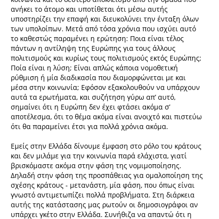
ανήκει το άτομο και υποτίθεται ότι μέσω αυτής
υποστηρίζει την επαφή και διευκολύνει την ένταξη όλων
των υπολοίπων. Μετά από τόσα χρόνια που ισχύει αυτό
το καθεστώς παραμένει η ερώτηση: Ποια είναι τέλος
πάντων η αντίληψη της Ευρώπης για τους άλλους
πολιτισμούς και κυρίως τους πολιτισμούς εκτός Ευρώπης;
Ποία είναι η λύση; Είναι απλώς κάποια νομοθετική
ρύθμιση ή μία διαδικασία που διαμορφώνεται με και
μέσα στην κοινωνία; Εφόσον εξακολουθούν να υπάρχουν
αυτά τα ερωτήματα, και συζήτηση γύρω απ’ αυτό,
σημαίνει ότι η Ευρώπη δεν έχει φτάσει ακόμα σ’
αποτέλεσμα, ότι το θέμα ακόμα είναι ανοιχτό και πιστεύω
ότι θα παραμείνει έτσι για πολλά χρόνια ακόμα.
Εμείς στην Ελλάδα δίνουμε έμφαση στο ρόλο του κράτους
και δεν μιλάμε για την κοινωνία παρά ελάχιστα, γιατί
βρισκόμαστε ακόμα στην φάση της νομιμοποίησης.
Δηλαδή στην φάση της προσπάθειας για ομαλοποίηση της
σχέσης κράτους - μετανάστη, μία φάση, που όπως είναι
γνωστό αντιμετωπίζει πολλά προβλήματα. Στη διάρκεια
αυτής της κατάστασης μας ρωτούν οι δημοσιογράφοι αν
υπάρχει γκέτο στην Ελλάδα. Συνήθιζα να απαντώ ότι η