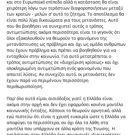
και στο Ευρωπαϊκό επίπεδο αλλά η κατάσταση θα είναι
χειρότερη λόγω των τεράστιων διαφοροποιήσεων μεταξύ
των κρατών - μελών σ’ αυτό το ζήτημα. Το αποτέλεσμα θα
είναι πολύ λίγα δικαιώματα για τους μετανάστες. Αυτό
που θα βοηθήσει να συνεχιστεί αυτός ο τρόπος
αντιμετώπισης ακόμα περισσότερο, είναι το γεγονός ότι
όλοι εξακολουθούν να θεωρούν το φαινόμενο της
μετανάστευσης ως πρόβλημα και όχι ως ομάδα ανθρώπων
που έχουν πρόβλημα και πρέπει να βοηθηθούν για να
ενταχθούν στην κοινωνία. Για αυτό μετατρέπεται ο
τρόπος αντιμετώπισης σε «διαχείριση κρίσεως» και όχι
ολοκληρωμένη αντιμετώπιση ενός φαινομένου που
απαιτεί λύσεις. Αν συνεχίζει αυτό, οι μετανάστες δεν
έχουν παρά να περιμένουν περισσότερη
περιθωριοποίηση.
Παρ’ όλα αυτά είμαι αισιόδοξος γιατί η Ελλάδα είναι
ακόμα στην αρχή και δεν έχει εφαρμόσει κανένα μοντέλο
κοινωνικής ένταξης. Κάποιοι το θεωρούν αρνητικό, αλλά
εγώ πιστεύω ότι είναι η χρυσή ευκαιρία ώστε η Ελλάδα να
αποφύγει τα περισσότερα, αν όχι όλα τα λάθη στα
μοντέλα που υπάρχουν σε άλλα κράτη της Ένωσης. Η
κατάσταση στην Ελλάδα έχει σημαντικές ιδιαιτερότητες