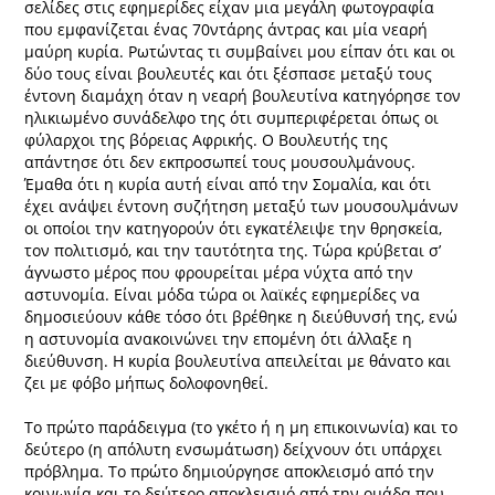
σελίδες στις εφημερίδες είχαν μια μεγάλη φωτογραφία
που εμφανίζεται ένας 70ντάρης άντρας και μία νεαρή
μαύρη κυρία. Ρωτώντας τι συμβαίνει μου είπαν ότι και οι
δύο τους είναι βουλευτές και ότι ξέσπασε μεταξύ τους
έντονη διαμάχη όταν η νεαρή βουλευτίνα κατηγόρησε τον
ηλικιωμένο συνάδελφο της ότι συμπεριφέρεται όπως οι
φύλαρχοι της βόρειας Αφρικής. Ο Βουλευτής της
απάντησε ότι δεν εκπροσωπεί τους μουσουλμάνους.
Έμαθα ότι η κυρία αυτή είναι από την Σομαλία, και ότι
έχει ανάψει έντονη συζήτηση μεταξύ των μουσουλμάνων
οι οποίοι την κατηγορούν ότι εγκατέλειψε την θρησκεία,
τον πολιτισμό, και την ταυτότητα της. Τώρα κρύβεται σ’
άγνωστο μέρος που φρουρείται μέρα νύχτα από την
αστυνομία. Είναι μόδα τώρα οι λαϊκές εφημερίδες να
δημοσιεύουν κάθε τόσο ότι βρέθηκε η διεύθυνσή της, ενώ
η αστυνομία ανακοινώνει την επομένη ότι άλλαξε η
διεύθυνση. Η κυρία βουλευτίνα απειλείται με θάνατο και
ζει με φόβο μήπως δολοφονηθεί.
Το πρώτο παράδειγμα (το γκέτο ή η μη επικοινωνία) και το
δεύτερο (η απόλυτη ενσωμάτωση) δείχνουν ότι υπάρχει
πρόβλημα. Το πρώτο δημιούργησε αποκλεισμό από την
κοινωνία και το δεύτερο αποκλεισμό από την ομάδα που