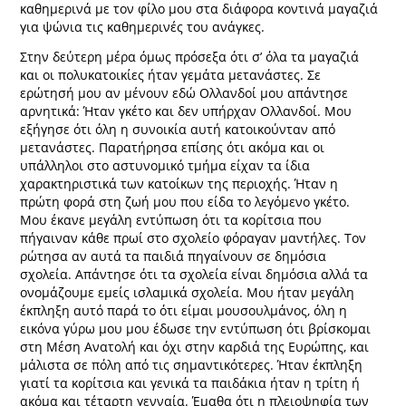
καθημερινά με τον φίλο μου στα διάφορα κοντινά μαγαζιά
για ψώνια τις καθημερινές του ανάγκες.
Στην δεύτερη μέρα όμως πρόσεξα ότι σ’ όλα τα μαγαζιά
και οι πολυκατοικίες ήταν γεμάτα μετανάστες. Σε
ερώτησή μου αν μένουν εδώ Ολλανδοί μου απάντησε
αρνητικά: Ήταν γκέτο και δεν υπήρχαν Ολλανδοί. Μου
εξήγησε ότι όλη η συνοικία αυτή κατοικούνταν από
μετανάστες. Παρατήρησα επίσης ότι ακόμα και οι
υπάλληλοι στο αστυνομικό τμήμα είχαν τα ίδια
χαρακτηριστικά των κατοίκων της περιοχής. Ήταν η
πρώτη φορά στη ζωή μου που είδα το λεγόμενο γκέτο.
Μου έκανε μεγάλη εντύπωση ότι τα κορίτσια που
πήγαιναν κάθε πρωί στο σχολείο φόραγαν μαντήλες. Τον
ρώτησα αν αυτά τα παιδιά πηγαίνουν σε δημόσια
σχολεία. Απάντησε ότι τα σχολεία είναι δημόσια αλλά τα
ονομάζουμε εμείς ισλαμικά σχολεία. Μου ήταν μεγάλη
έκπληξη αυτό παρά το ότι είμαι μουσουλμάνος, όλη η
εικόνα γύρω μου μου έδωσε την εντύπωση ότι βρίσκομαι
στη Μέση Ανατολή και όχι στην καρδιά της Ευρώπης, και
μάλιστα σε πόλη από τις σημαντικότερες. Ήταν έκπληξη
γιατί τα κορίτσια και γενικά τα παιδάκια ήταν η τρίτη ή
ακόμα και τέταρτη γενναία. Έμαθα ότι η πλειοψηφία των