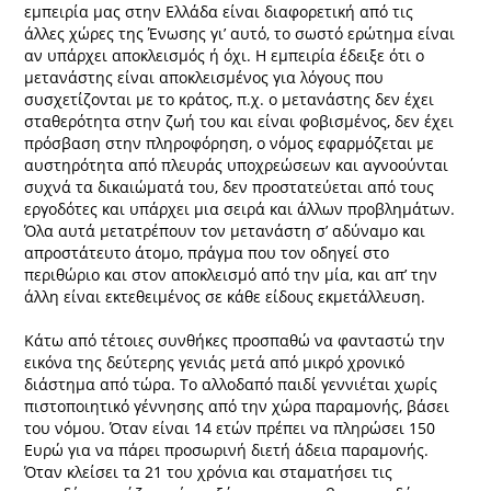
εμπειρία μας στην Ελλάδα είναι διαφορετική από τις
άλλες χώρες της Ένωσης γι’ αυτό, το σωστό ερώτημα είναι
αν υπάρχει αποκλεισμός ή όχι. Η εμπειρία έδειξε ότι ο
μετανάστης είναι αποκλεισμένος για λόγους που
συσχετίζονται με το κράτος, π.χ. ο μετανάστης δεν έχει
σταθερότητα στην ζωή του και είναι φοβισμένος, δεν έχει
πρόσβαση στην πληροφόρηση, ο νόμος εφαρμόζεται με
αυστηρότητα από πλευράς υποχρεώσεων και αγνοούνται
συχνά τα δικαιώματά του, δεν προστατεύεται από τους
εργοδότες και υπάρχει μια σειρά και άλλων προβλημάτων.
Όλα αυτά μετατρέπουν τον μετανάστη σ’ αδύναμο και
απροστάτευτο άτομο, πράγμα που τον οδηγεί στο
περιθώριο και στον αποκλεισμό από την μία, και απ’ την
άλλη είναι εκτεθειμένος σε κάθε είδους εκμετάλλευση.
Κάτω από τέτοιες συνθήκες προσπαθώ να φανταστώ την
εικόνα της δεύτερης γενιάς μετά από μικρό χρονικό
διάστημα από τώρα. Το αλλοδαπό παιδί γεννιέται χωρίς
πιστοποιητικό γέννησης από την χώρα παραμονής, βάσει
του νόμου. Όταν είναι 14 ετών πρέπει να πληρώσει 150
Ευρώ για να πάρει προσωρινή διετή άδεια παραμονής.
Όταν κλείσει τα 21 του χρόνια και σταματήσει τις