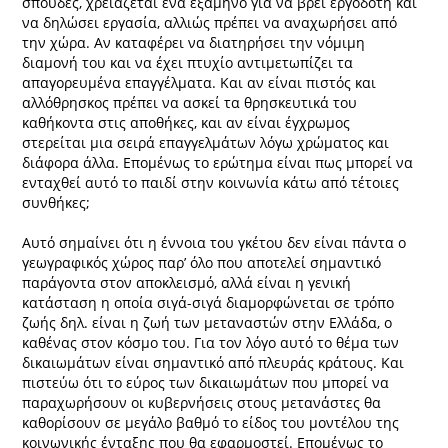
σπουδές, χρειάζεται ένα εξάμηνο για να βρει εργοδότη και
να δηλώσει εργασία, αλλιώς πρέπει να αναχωρήσει από
την χώρα. Αν καταφέρει να διατηρήσει την νόμιμη
διαμονή του και να έχει πτυχίο αντιμετωπίζει τα
απαγορευμένα επαγγέλματα. Και αν είναι πιστός και
αλλόθρησκος πρέπει να ασκεί τα θρησκευτικά του
καθήκοντα στις αποθήκες, και αν είναι έγχρωμος
στερείται μια σειρά επαγγελμάτων λόγω χρώματος και
διάφορα άλλα. Επομένως το ερώτημα είναι πως μπορεί να
ενταχθεί αυτό το παιδί στην κοινωνία κάτω από τέτοιες
συνθήκες;
Αυτό σημαίνει ότι η έννοια του γκέτου δεν είναι πάντα ο
γεωγραφικός χώρος παρ’ όλο που αποτελεί σημαντικό
παράγοντα στον αποκλεισμό, αλλά είναι η γενική
κατάσταση η οποία σιγά-σιγά διαμορφώνεται σε τρόπο
ζωής δηλ. είναι η ζωή των μεταναστών στην Ελλάδα, ο
καθένας στον κόσμο του. Για τον λόγο αυτό το θέμα των
δικαιωμάτων είναι σημαντικό από πλευράς κράτους. Και
πιστεύω ότι το εύρος των δικαιωμάτων που μπορεί να
παραχωρήσουν οι κυβερνήσεις στους μετανάστες θα
καθορίσουν σε μεγάλο βαθμό το είδος του μοντέλου της
κοινωνικής ένταξης που θα εφαρμοστεί. Επομένως το