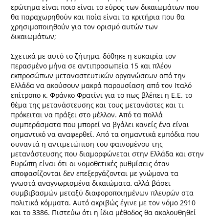
ερώτημα είναι ποιο είναι το εύρος των δικαιωμάτων που
θα παραχωρηθούν και ποία είναι τα κριτήρια που θα
χρησιμοποιηθούν για τον ορισμό αυτών των
δικαιωμάτων;
Σχετικά με αυτό το ζήτημα, δόθηκε η ευκαιρία τον
περασμένο μήνα σε αντιπροσωπεία 15 και πλέον
εκπροσώπων μεταναστευτικών οργανώσεων από την
Ελλάδα να ακούσουν μακρά παρουσίαση από τον Ιταλό
επίτροπο κ. Φράνκο Φρατίνι για το πως βλέπει η Ε.Ε. το
θέμα της μετανάστευσης και τους μετανάστες και τι
πρόκειται να πράξει στο μέλλον. Από τα πολλά
συμπεράσματα που μπορεί να βγάλει κανείς ένα είναι
σημαντικό να αναφερθεί. Από τα σημαντικά εμπόδια που
συναντά η αντιμετώπιση του φαινομένου της
μετανάστευσης που διαμορφώνεται στην Ελλάδα και στην
Ευρώπη είναι ότι οι νομοθετικές ρυθμίσεις όταν
αποφασίζονται δεν επεξεργάζονται με γνώμονα τα
γνωστά αναγνωρισμένα δικαιώματα, αλλά βάσει
συμβιβασμών μεταξύ διαφοροποιημένων πλευρών στα
πολιτικά κόμματα. Αυτό ακριβώς έγινε με τον νόμο 2910
και το 3386. Πιστεύω ότι η ίδια μέθοδος θα ακολουθηθεί