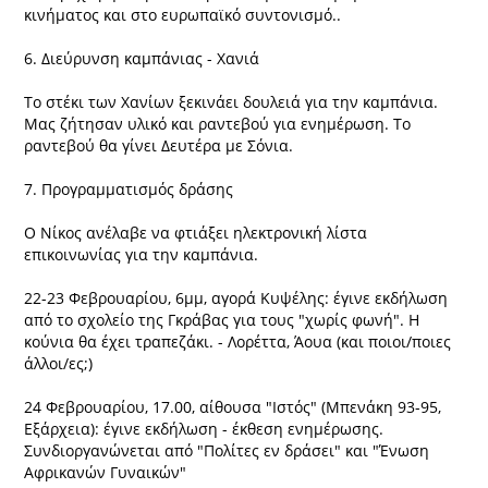
κινήματος και στο ευρωπαϊκό συντονισμό..
6. Διεύρυνση καμπάνιας - Χανιά
Το στέκι των Χανίων ξεκινάει δουλειά για την καμπάνια.
Μας ζήτησαν υλικό και ραντεβού για ενημέρωση. Το
ραντεβού θα γίνει Δευτέρα με Σόνια.
7. Προγραμματισμός δράσης
Ο Νίκος ανέλαβε να φτιάξει ηλεκτρονική λίστα
επικοινωνίας για την καμπάνια.
22-23 Φεβρουαρίου, 6μμ, αγορά Κυψέλης: έγινε εκδήλωση
από το σχολείο της Γκράβας για τους "χωρίς φωνή". Η
κούνια θα έχει τραπεζάκι. - Λορέττα, Άουα (και ποιοι/ποιες
άλλοι/ες;)
24 Φεβρουαρίου, 17.00, αίθουσα "Ιστός" (Μπενάκη 93-95,
Εξάρχεια): έγινε εκδήλωση - έκθεση ενημέρωσης.
Συνδιοργανώνεται από "Πολίτες εν δράσει" και "Ένωση
Αφρικανών Γυναικών"