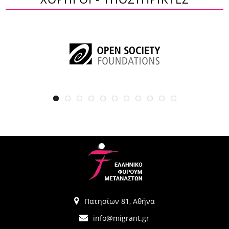
Πατησίων 81, Αθήνα
info@migrant.gr