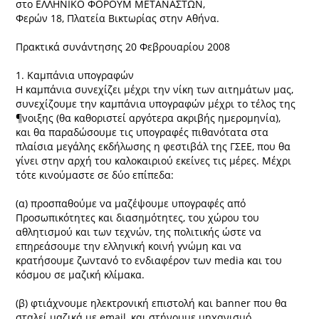
στο ΕΛΛΗΝΙΚΟ ΦΟΡΟΥΜ ΜΕΤΑΝΑΣΤΩΝ,
Φερών 18, Πλατεία Βικτωρίας στην Αθήνα.
Πρακτικά συνάντησης 20 Φεβρουαρίου 2008
1. Καμπάνια υπογραφών
Η καμπάνια συνεχίζει μέχρι την νίκη των αιτημάτων μας,
συνεχίζουμε την καμπάνια υπογραφών μέχρι το τέλος της
¶νοιξης (θα καθοριστεί αργότερα ακριβής ημερομηνία),
και θα παραδώσουμε τις υπογραφές πιθανότατα στα
πλαίσια μεγάλης εκδήλωσης η φεστιβάλ της ΓΣΕΕ, που θα
γίνει στην αρχή του καλοκαιριού εκείνες τις μέρες. Μέχρι
τότε κινούμαστε σε δύο επίπεδα:
(α) προσπαθούμε να μαζέψουμε υπογραφές από
Προσωπικότητες και διασημότητες, του χώρου του
αθλητισμού και των τεχνών, της πολιτικής ώστε να
επηρεάσουμε την ελληνική κοινή γνώμη και να
κρατήσουμε ζωντανό το ενδιαφέρον των media και του
κόσμου σε μαζική κλίμακα.
(β) φτιάχνουμε ηλεκτρονική επιστολή και banner που θα
σταλεί μαζικά με email, και στήνουμε μηχανισμό