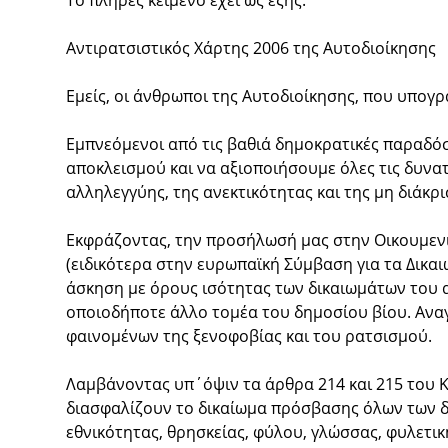
Το πλήρες κείμενο έχει ως εξής:
Αντιρατσιστικός Χάρτης 2006 της Αυτοδιοίκησης
Εμείς, οι άνθρωποι της Αυτοδιοίκησης, που υπογρ
Εμπνεόμενοι από τις βαθιά δημοκρατικές παραδόσ
αποκλεισμού και να αξιοποιήσουμε όλες τις δυνατ
αλληλεγγύης, της ανεκτικότητας και της μη διάκρι
Εκφράζοντας, την προσήλωσή μας στην Οικουμενικ
(ειδικότερα στην ευρωπαϊκή Σύμβαση για τα Δικ
άσκηση με όρους ισότητας των δικαιωμάτων του α
οποιοδήποτε άλλο τομέα του δημοσίου βίου. Αναγ
φαινομένων της ξενοφοβίας και του ρατσισμού.
Λαμβάνοντας υπ΄όψιν τα άρθρα 214 και 215 του Κώ
διασφαλίζουν το δικαίωμα πρόσβασης όλων των δ
εθνικότητας, θρησκείας, φύλου, γλώσσας, φυλετι