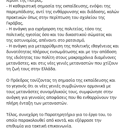
λιμάνι της Πάτρας,
- Η καθοριστική σημασία της εκπαίδευσης, ενόψει της
παρεμπόδισης, αντί της ενθάρρυνσης και διάδοσης, καλών
πρακτικών όπως στην περίπτωση του σχολείου της
Γκράβας,
- Η ανάγκη για εγρήγορση της πολιτείας, τόσο της
πολιτικής ηγεσίας όσο και του δικαστικού σώματος και
της αστυνομίας, απέναντι στο ρατσισμό,
- Η ανάγκη για μεταρρύθμιση της πολιτικής ιθαγένειας και
δυνατότητας πλήρους ενσωμάτωσης και με την απόδοση
της ιδιότητας του πολίτη στους μακροχρόνια διαμένονες
μετανάστες, και στις νέες γενιές μεταναστών που χτίζουν
τη ζωή τους στην Ελλάδα.
Ο Πρόεδρος τονίζοντας τη σημασία της εκπαίδευσης και
το γεγονός ότι οι νέες γενιές συμβιώνουν αρμονικά με
τους μετανάστες συνομήλικούς τους, συμφώνησε στην
ανάγκη για γενναίες αποφάσεις που θα ενθαρρύνουν την
πλήρη ένταξη των μεταναστών.
Τέλος, συνεχάρη το Παρατηρητήριο για το έργο του, το
οποίο παρακολουθεί από κοντά, και εξέφρασε την
επιθυμία για τακτική επικοινωνία.