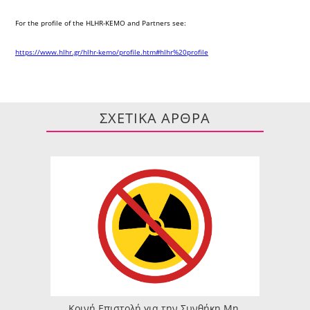
For the profile of the HLHR-KEMO and Partners see:
https://www.hlhr.gr/hlhr-kemo/profile.htm#hlhr%20profile
ΣΧΕΤΙΚΑ ΑΡΘΡΑ
Κοινή Επιστολή για την Συνθήκη Μη