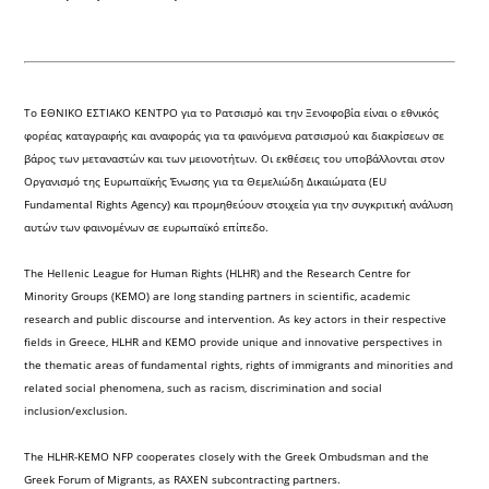
Το ΕΘΝΙΚΟ ΕΣΤΙΑΚΟ ΚΕΝΤΡΟ για το Ρατσισμό και την Ξενοφοβία είναι ο εθνικός
φορέας καταγραφής και αναφοράς για τα φαινόμενα ρατσισμού και διακρίσεων σε
βάρος των μεταναστών και των μειονοτήτων. Οι εκθέσεις του υποβάλλονται στον
Οργανισμό της Ευρωπαϊκής Ένωσης για τα Θεμελιώδη Δικαιώματα (EU
Fundamental Rights Agency) και προμηθεύουν στοιχεία για την συγκριτική ανάλυση
αυτών των φαινομένων σε ευρωπαϊκό επίπεδο.
The Hellenic League for Human Rights (HLHR) and the Research Centre for
Minority Groups (KEMO) are long standing partners in scientific, academic
research and public discourse and intervention. As key actors in their respective
fields in Greece, HLHR and KEMO provide unique and innovative perspectives in
the thematic areas of fundamental rights, rights of immigrants and minorities and
related social phenomena, such as racism, discrimination and social
inclusion/exclusion.
The HLHR-KEMO NFP cooperates closely with the Greek Ombudsman and the
Greek Forum of Migrants, as RAXEN subcontracting partners.