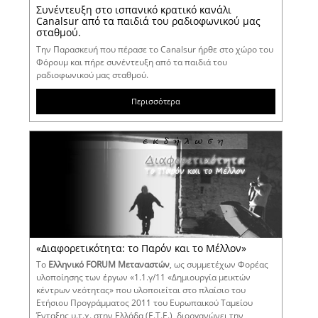
Συνέντευξη στο ισπανικό κρατικό κανάλι
Canalsur από τα παιδιά του ραδιοφωνικού μας
σταθμού.
Την Παρασκευή που πέρασε το Canalsur ήρθε στο χώρο του
Φόρουμ και πήρε συνέντευξη από τα παιδιά του
ραδιοφωνικού μας σταθμού.
Περισσότερα
«Διαφορετικότητα: το Παρόν και το Μέλλον»
Το
Ελληνικό FORUM Μεταναστών
, ως συμμετέχων Φορέας
υλοποίησης των έργων «1.1.γ/11 «Δημιουργία μεικτών
κέντρων νεότητας» που υλοποιείται στο πλαίσιο του
Ετήσιου Προγράμματος 2011 του Ευρωπαικού Ταμείου
Ένταξης υ.τ.χ. στην Ελλάδα (Ε.Τ.Ε.), διοργανώνει την