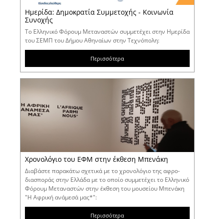
Ημερίδα: Δημοκρατία Συμμετοχής - Κοινωνία
Συνοχής
Το Ελληνικό Φόρουμ Μεταναστών συμμετέχει στην Ημερίδα
του ΣΕΜΠ του Δήμου Αθηναίων στην Τεχνόπολη:
Περισσότερα
Χρονολόγιο του ΕΦΜ στην έκθεση Μπενάκη
Διαβάστε παρακάτω σχετικά με το χρονολόγιο της αφρο-
διασποράς στην Ελλάδα με το οποίο συμμετέχει το Ελληνικό
Φόρουμ Μεταναστών στην έκθεση του μουσείου Μπενάκη
"Η Αφρική ανάμεσά μας*":
Περισσότερα