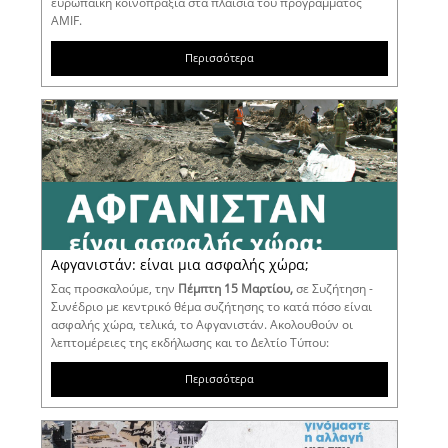
ευρωπαϊκή κοινοπραξία στα πλαίσια του προγράμματος
AMIF.
Περισσότερα
Αφγανιστάν: είναι μια ασφαλής χώρα;
Σας προσκαλούμε, την
Πέμπτη 15 Μαρτίου,
σε Συζήτηση -
Συνέδριο με κεντρικό θέμα συζήτησης το κατά πόσο είναι
ασφαλής χώρα, τελικά, το Αφγανιστάν. Ακολουθούν οι
λεπτομέρειες της εκδήλωσης και το Δελτίο Τύπου:
Περισσότερα