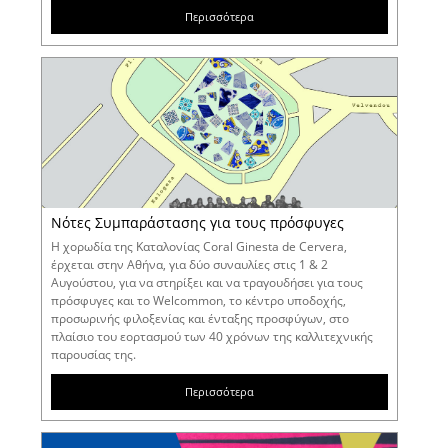
Περισσότερα
Νότες Συμπαράστασης για τους πρόσφυγες
Η χορωδία της Καταλονίας Coral Ginesta de Cervera,
έρχεται στην Αθήνα, για δύο συναυλίες στις 1 & 2
Αυγούστου, για να στηρίξει και να τραγουδήσει για τους
πρόσφυγες και το Welcommon, το κέντρο υποδοχής,
προσωρινής φιλοξενίας και ένταξης προσφύγων, στο
πλαίσιο του εορτασμού των 40 χρόνων της καλλιτεχνικής
παρουσίας της.
Περισσότερα