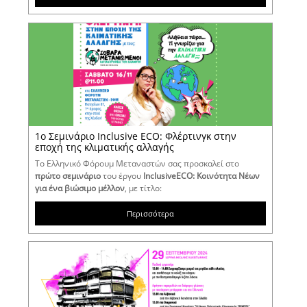
1o Σεμινάριο Inclusive ECO: Φλέρτινγκ στην
εποχή της κλιματικής αλλαγής
Το Ελληνικό Φόρουμ Μεταναστών σας προσκαλεί στο
πρώτο σεμινάριο
του έργου
InclusiveECO: Κοινότητα Νέων
για ένα βιώσιμο μέλλον
, με τίτλο:
Περισσότερα