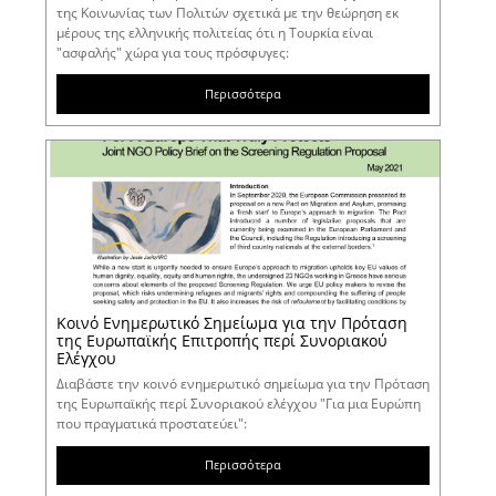
της Κοινωνίας των Πολιτών σχετικά με την θεώρηση εκ
μέρους της ελληνικής πολιτείας ότι η Τουρκία είναι
"ασφαλής" χώρα για τους πρόσφυγες:
Περισσότερα
Κοινό Ενημερωτικό Σημείωμα για την Πρόταση
της Ευρωπαϊκής Επιτροπής περί Συνοριακού
Ελέγχου
Διαβάστε την κοινό ενημερωτικό σημείωμα για την Πρόταση
της Ευρωπαϊκής περί Συνοριακού ελέγχου "Για μια Ευρώπη
που πραγματικά προστατεύει":
Περισσότερα