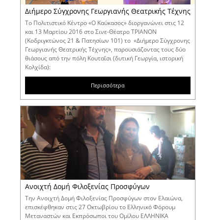
Διήμερο Σύγχρονης Γεωργιανής Θεατρικής Τέχνης
Το Πολιτιστικό Κέντρο «Ο Καύκασος» διοργανώνει στις 12
και 13 Μαρτίου 2016 στο Σινε-Θέατρο ΤΡΙΑΝΟΝ
(Κοδριγκτώνος 21 & Πατησίων 101) το «Διήμερο Σύγχρονης
Γεωργιανής Θεατρικής Τέχνης», παρουσιάζοντας τους δύο
θιάσους από την πόλη Κουταΐσι (δυτική Γεωργία, ιστορική
Κολχί­δα):
Περισσότερα
Ανοιχτή Δομή Φιλοξενίας Προσφύγων
Την Ανοιχτή Δομή Φιλοξενίας Προσφύγων στον Ελαιώνα,
επισκέφθηκαν στις 27 Οκτωβρίου το Ελληνικό Φόρουμ
Μεταναστών και Εκπρόσωποι του Ομίλου ΕΛΛΗΝΙΚΑ