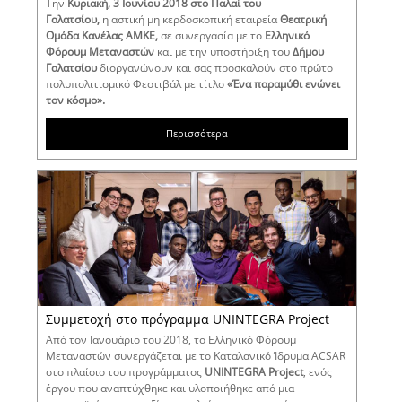
Την
Κυριακή, 3 Ιουνίου 2018 στο Παλαί
του
Γαλατσίου,
η αστική μη κερδοσκοπική εταιρεία
Θεατρική
Ομάδα Κανέλας
AMKE
,
σε συνεργασία με το
Ελληνικό
Φόρουμ Μεταναστών
και με την υποστήριξη του
Δήμου
Γαλατσίου
διοργανώνουν και σας προσκαλούν στο πρώτο
πολυπολιτισμικό Φεστιβάλ με τίτλο
«Ένα παραμύθι ενώνει
τον κόσμο».
Περισσότερα
Συμμετοχή στο πρόγραμμα UNINTEGRA Project
Από τον Ιανουάριο του 2018, το Ελληνικό Φόρουμ
Μεταναστών συνεργάζεται με το Καταλανικό Ίδρυμα ACSAR
στο πλαίσιο του προγράμματος
UNINTEGRA
Project
, ενός
έργου που αναπτύχθηκε και υλοποιήθηκε από μια