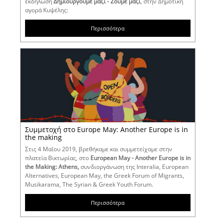
εκδήλωση
Δημιουργούμε μαζί - Ζούμε μαζί
, στην Δημοτική
αγορά Κυψέλης:
Περισσότερα
Συμμετοχή στο Europe May: Another Europe is in
the making
Στις 4 Μαΐου 2019, βρεθήκαμε και συμμετείχαμε στην
πλατεία Βικτωρίας, στο
European May - Another Europe is in
the Making: Athens,
συνδιοργάνωση της Interalia, European
Alternatives, European May, the Greek Forum of Migrants,
Musikarama, The Syrian & Greek Youth Forum.
Περισσότερα