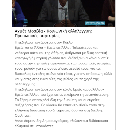
Αχμέτ Μοαβία - Κοινωνική αλληλεγγύη:
Προσωπικές μαρτυρίες
Η εκδήλωση εντάσσεται στον Κύκλο
Εμείς και οι Άλλοι – Εμείς ως Άλλοι Παλαιότεροι και
νεότεροι κάτοικοι της Αθήνας, άνθρωποι με διαφορετική
καταγωγή ή μητρική γλώσσα που διάλεξαν να κάνουν σπίτι
τους αυτήν την πόλη, αφηγούνται τις προσωπικές ιστορίες
τους: μιλούν για τις συναντήσεις μεταξύ τους, για τις
δυσκολίες ένταξης σε ένα νέο τόπο, για την απόρριψη, αλλά
και για τις νέες ευκαιρίες, τις φιλίες και τη χαρά της
αλληλεγγύης.
Η εκδήλωση εντάσσεται στον κύκλο Εμείς και οι Άλλοι –
Εμείς ως Άλλοι που έχει ως αντικείμενο τη μετανάστευση.
Το ζήτημα απασχολεί όλη την Ευρώπη και οι ευρείες
συζητήσεις που θα γίνουν θα επικεντρωθούν τόσο στην
ελληνική διάσταση του ζητήματος, όσο και στη διεθνή.
Ομιλητές:
Άννα Δαμιανίδη: Δημοσιογράφος, εθελόντρια διδάσκουσα
ελληνικά σε μετανάστες