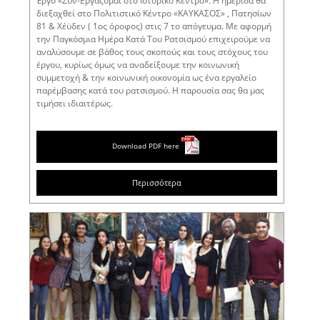
Έργο «Συν-Εργάζομαι στο Ιστορικό Κέντρο». Η ημερίδα θα
διεξαχθεί στο Πολιτιστικό Κέντρο «ΚΑΥΚΑΣΟΣ» , Πατησίων
81 & Χέϋδεν ( 1ος όροφος) στις 7 το απόγευμα. Με αφορμή
την Παγκόσμια Ημέρα Κατά Του Ρατσισμού επιχειρούμε να
αναλύσουμε σε βάθος τους σκοπούς και τους στόχους του
έργου, κυρίως όμως να αναδείξουμε την κοινωνική
συμμετοχή & την κοινωνική οικονομία ως ένα εργαλείο
παρέμβασης κατά του ρατσισμού. Η παρουσία σας θα μας
τιμήσει ιδιαιτέρως.
Download PDF here
Περισσότερα