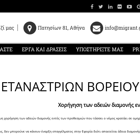
ζί μας
Πατησίων 81, Αθήνα
info@migrant.
ΜΑΣΤΕ
ΕΡΓΑ ΚΑΙ ΔΡΑΣΕΙΣ
ΥΠΟΣΤΗΡΙΞΤΕ ΜΑΣ
PR
ΜΕΤΑΝΑΣΤΡΙΩΝ ΒΟΡΕΙΟΥ
Χορήγηση των αδειών διαμονής ε
μη χορήγηση των αδειών διαμονής εντός των προθεσμιών που τάσσει ο νόμος κρατάει σε ομηρί
υς, δεν μπορούνε να κάνουν έναρξη επαγγέλματος στην Εφορία διότι απαιτείται άδεια διαμονής 