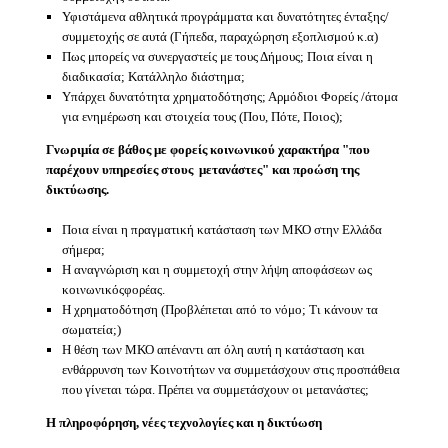
Υφιστάμενα αθλητικά προγράμματα και δυνατότητες ένταξης/
συμμετοχής σε αυτά (Γήπεδα, παραχώρηση εξοπλισμού κ.α)
Πως μπορείς να συνεργαστείς με τους Δήμους; Ποια είναι η
διαδικασία; Κατάλληλο διάστημα;
Υπάρχει δυνατότητα χρηματοδότησης; Αρμόδιοι Φορείς /άτομα
για ενημέρωση και στοιχεία τους (Που, Πότε, Ποιος);
Γνωριμία σε βάθος με φορείς κοινωνικού χαρακτήρα "που
παρέχουν υπηρεσίες στους
μετανάστες" και προώση της
δικτύωσης.
Ποια είναι η πραγματική κατάσταση των ΜΚΟ στην Ελλάδα
σήμερα;
Η αναγνώριση και η συμμετοχή στην λήψη αποφάσεων ως
κοινωνικόςφορέας.
Η χρηματοδότηση (Προβλέπεται από το νόμο; Τι κάνουν τα
σωματεία;)
Η θέση των ΜΚΟ απέναντι απ όλη αυτή η κατάσταση και
ενθάρρυνση των Κοινοτήτων να συμμετάσχουν στις προσπάθεια
που γίνεται τώρα. Πρέπει να συμμετάσχουν οι μετανάστες;
Η πληροφόρηση, νέες τεχνολογίες και η δικτύωση