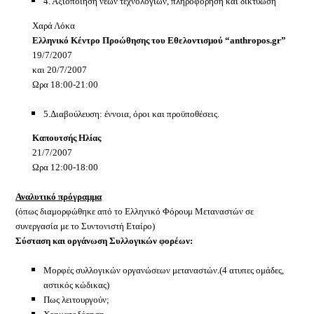
4. Αξιοποίηση νέων τεχνολογιών, πληροφόρηση και δικτύωση
Χαρά Λόκα
Ελληνικό Κέντρο Προώθησης του Εθελοντισμού “
anthropos
.
gr
”
19/7/2007
και 20/7/2007
Ωρα 18:00-21:00
5.Διαβούλευση: έννοια, όροι και προϋποθέσεις.
Καπουτσής Ηλίας
21/7/2007
Ωρα 12:00-18:00
Αναλυτικό πρόγραμμα
(όπως διαμορφώθηκε από το Ελληνικό Φόρουμ Μεταναστών σε
συνεργασία με το Συντονιστή Εταίρο)
Σύσταση και οργάνωση Συλλογικών φορέων:
Μορφές συλλογικών οργανώσεων μεταναστών.(4 ατυπες ομάδες,
αστικός κώδικας)
Πως λειτουργούν;