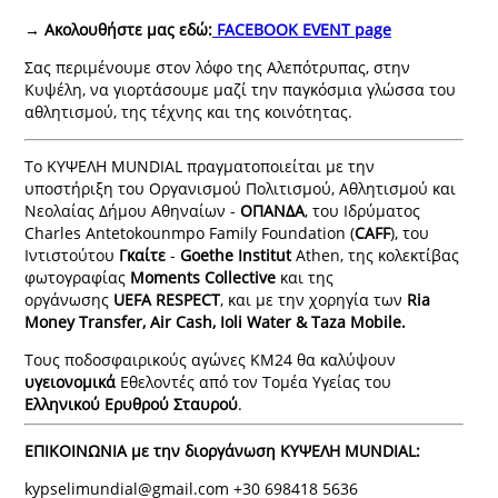
→ Ακολουθήστε μας εδώ:
FACEBOOK EVENT page
Σας περιμένουμε στον λόφο της Αλεπότρυπας, στην
Κυψέλη, να γιορτάσουμε μαζί την παγκόσμια γλώσσα του
αθλητισμού, της τέχνης και της κοινότητας.
Το ΚΥΨΕΛΗ MUNDIAL πραγματοποιείται με την
υποστήριξη του Οργανισμού Πολιτισμού, Αθλητισμού και
Νεολαίας Δήμου Αθηναίων -
ΟΠΑΝΔΑ
, του Ιδρύματος
Charles Antetokounmpo Family Foundation (
CAFF
), του
Ιντιστούτου
Γκαίτε
-
Goethe
Institut
Athen, της κολεκτίβας
φωτογραφίας
Moments
Collective
και της
οργάνωσης
UEFA
RESPECT
, και με την χορηγία των
Ria
Money Transfer, Air Cash, Ioli Water & Taza Mobile.
Τ
ους ποδοσφαιρικούς αγώνες KM24 θα καλύψουν
υγειονομικά
Εθελοντές από τον Τομέα Υγείας του
Ελληνικού Ερυθρού Σταυρού
.
ΕΠΙΚΟΙΝΩΝΙΑ με την διοργάνωση ΚΥΨΕΛΗ MUNDIAL:
kypselimundial@gmail.com +30 698418 5636