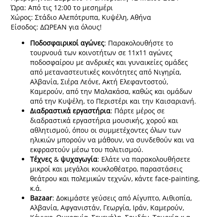
Ώρα: Από τις 12:00 το μεσημέρι
Χώρος: Στάδιο Αλεπότρυπα, Κυψέλη, Αθήνα
Είσοδος: ΔΩΡΕΑΝ για όλους!
Ποδοσφαιρικοί
αγώνες
: Παρακολουθήστε το
τουρνουά των κοινοτήτων σε 11x11 αγώνες
ποδοσφαίρου με ανδρικές και γυναικείες ομάδες
από μεταναστευτικές κοινότητες από Νιγηρία,
Αλβανία, Σιέρα Λεόνε, Ακτή Ελεφαντοστού,
Καμερούν, από την Μαλακάσα, καθώς και ομάδων
από την Κυψέλη, το Περιστέρι και την Καισαριανή.
Διαδραστικά
εργαστήρια
: Πάρτε μέρος σε
διαδραστικά εργαστήρια μουσικής, χορού και
αθλητισμού, όπου οι συμμετέχοντες όλων των
ηλικιών μπορούν να μάθουν, να συνδεθούν και να
εκφραστούν μέσω του πολιτισμού.
Τέχνες
&
ψυχαγωγία
: Ελάτε να παρακολουθήσετε
μικροί και μεγάλοι κουκλοθέατρο, παραστάσεις
θεάτρου και πολεμικών τεχνών, κάντε face-painting,
κ.ά.
Bazaar
: Δοκιμάστε γεύσεις από Αίγυπτο, Αιθιοπία,
Αλβανία, Αφγανιστάν, Γεωργία, Ιράν, Καμερούν,