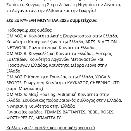
Συρία, το Κονγκό, τη Σιέρα Λεόνε, τη Νιγηρία, την Αίγυπτο,
το Αφγανιστάν, την Αλβανία και την Γεωργία!
Στο 2ο ΚΥΨΕΛΗ ΜΟΥΝΤΙΑΛ 2025 συμμετέχουν:
Ποδοσφαιρικές ομάδες:
ΟΜΙΛΟΣ A: Κοινότητα Ακτής Ελεφαντοστού στην Ελλάδα,
Κοινότητα Καμερουνέζων στην Ελλάδα, ARTS & ACTION
NETWORK, Παλαιστινιακή Κοινότητα Ελλάδας
ΟΜΙΛΟΣ B: Κονγκολέζικη Κοινότητα Ελλάδας, Αστέρας
Ευελπίδων, Κοινότητα Αφγανών Μεταναστών και
Προσφύγων Ελλάδας, Κοινότητα Σιέρρα Λεόνε στην
Ελλάδα
ΟΜΙΛΟΣ Γ: Κοινότητα Γουινέας στην Ελλάδα, YOGA &
SPORTS, Γεωργιανή Κοινότητα ΚΑΥΚΑΣΟΣ, CHEERING UTD
(καμπ Μαλακάσας)
ΟΜΙΛΟΣ Δ: Mαζί Housing, Αιθιοπική Κοινότητα στην
Ελλάδα, Σουδανικός ποδοσφαιρικός σύλλογος στην Ελλάδα,
Νιγηριανή Κοινότητα στην Ελλάδα
Γυναικείες ομάδες: FEMMES BATTANTES, REBEL ROSES,
ΦΩΣΤΗΡΕΣ FC, ΜΠΑΛΙΤΣΑ FC
Καλλιτεχνικές ομάδες και μουσικά/χορευτικά