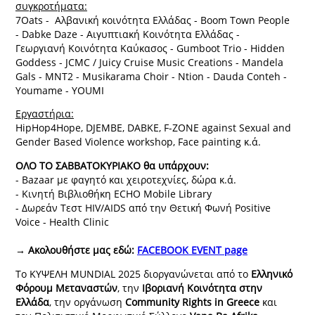
συγκροτήματα:
7Oats - Αλβανική κοινότητα Ελλάδας - Boom Town People
- Dabke Daze - Αιγυπτιακή Κοινότητα Ελλάδας -
Γεωργιανή Κοινότητα Καύκασος - Gumboot Trio - Hidden
Goddess - JCMC / Juicy Cruise Music Creations - Mandela
Gals - MNT2 - Musikarama Choir - Ntion - Dauda Conteh -
Youmame - YOUMI
Εργαστήρια:
HipHop4Hope, DJEMBE, DABKE, F-ZONE against Sexual and
Gender Based Violence workshop, Face painting κ.ά.
ΟΛΟ ΤΟ ΣΑΒΒΑΤΟΚΥΡΙΑΚΟ θα υπάρχουν:
- Bazaar με φαγητό και χειροτεχνίες, δώρα κ.ά.
- Κινητή Βιβλιοθήκη ECHO Mobile Library
- Δωρεάν Τεστ HIV/AIDS από την Θετική Φωνή Positive
Voice - Health Clinic
→ Ακολουθήστε μας εδώ:
FACEBOOK EVENT page
Το ΚΥΨΕΛΗ MUNDIAL 2025 διοργανώνεται από το
Ελληνικό
Φόρουμ Μεταναστών
, την
Ιβοριανή Κοινότητα στην
Ελλάδα
, την οργάνωση
Community Rights in Greece
και