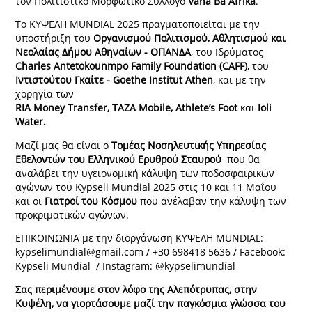
τον Πολιτιστικό Μορφωτικό Σύλλογο
Vana Ba Afrika
.
Το ΚΥΨΕΛΗ MUNDIAL 2025 πραγματοποιείται με την
υποστήριξη του
Οργανισμού Πολιτισμού, Αθλητισμού και
Νεολαίας Δήμου Αθηναίων - ΟΠΑΝΔΑ
, του Ιδρύματος
Charles Antetokounmpo Family Foundation (CAFF)
, του
Ιντιστούτου Γκαίτε - Goethe Institut Athen
, και με την
χορηγία των
RIA Money Transfer, TAZA Mobile, Athlete’s Foot
και
Ioli
Water.
Μαζί μας θα είναι ο
Τομέας Νοσηλευτικής Υπηρεσίας
Εθελοντών του Ελληνικού Ερυθρού Σταυρού
που θα
αναλάβει την υγειονομική κάλυψη των ποδοσφαιρικών
αγώνων του Kypseli Mundial 2025 στις 10 και 11 Μαΐου
και οι
Γιατροί του Κόσμου
που ανέλαβαν την κάλυψη των
προκριματικών αγώνων.
ΕΠΙΚΟΙΝΩΝΙΑ με την διοργάνωση ΚΥΨΕΛΗ MUNDIAL:
kypselimundial@gmail.com / +30 698418 5636 / Facebook:
Kypseli Mundial / Instagram: @kypselimundial
Σας περιμένουμε στον λόφο της Αλεπότρυπας, στην
Κυψέλη, να γιορτάσουμε μαζί την παγκόσμια γλώσσα του