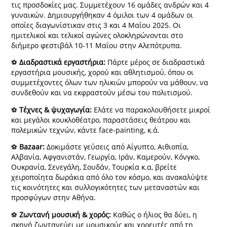
τις προσδοκίες μας. Συμμετέχουν 16 ομάδες ανδρών και 4
γυναικών. Δημιουργήθηκαν 4 όμιλοι των 4 ομάδων οι
οποίες διαγωνίστικαν στις 3 και 4 Μαΐου 2025. Oι
ημιτελικοί και τελικοί αγώνες ολοκληρώνονται στο
διήμερο φεστιβάλ 10-11 Μαΐου στην Αλεπότρυπα.
⚽
Διαδραστικά εργαστήρια:
Πάρτε μέρος σε διαδραστικά
εργαστήρια μουσικής, χορού και αθλητισμού, όπου οι
συμμετέχοντες όλων των ηλικιών μπορούν να μάθουν, να
συνδεθούν και να εκφραστούν μέσω του πολιτισμού.
⚽
Τέχνες & ψυχαγωγία:
Ελάτε να παρακολουθήσετε μικροί
και μεγάλοι κουκλοθέατρο, παραστάσεις θεάτρου και
πολεμικών τεχνών, κάντε face-painting, κ.ά.
⚽
Bazaar:
Δοκιμάστε γεύσεις από Αίγυπτο, Αιθιοπία,
Αλβανία, Αφγανιστάν, Γεωργία, Ιράν, Καμερούν, Κόνγκο,
Ουκρανία, Σενεγάλη, Σουδάν, Τουρκία κ.α, βρείτε
χειροποίητα δωράκια από όλο τον κόσμο, και ανακαλύψτε
τις κοινότητες και συλλογικότητες των μεταναστών και
προσφύγων στην Αθήνα.
⚽
Ζωντανή μουσική & χορός:
Καθώς ο ήλιος θα δύει, η
σκηνή ζωντανεύει με μουσικούς και χορευτές από τη