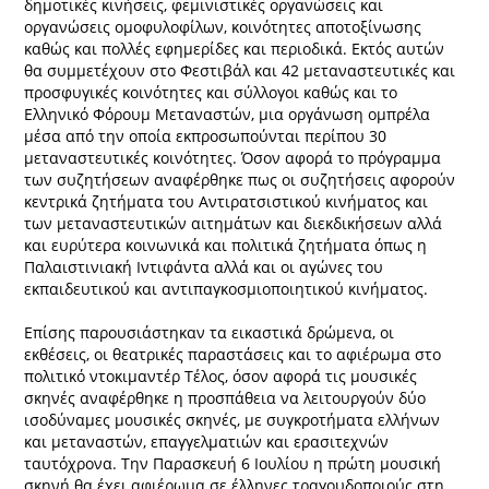
δημοτικές κινήσεις, φεμινιστικές οργανώσεις και
οργανώσεις ομοφυλοφίλων, κοινότητες αποτοξίνωσης
καθώς και πολλές εφημερίδες και περιοδικά. Εκτός αυτών
θα συμμετέχουν στο Φεστιβάλ και 42 μεταναστευτικές και
προσφυγικές κοινότητες και σύλλογοι καθώς και το
Ελληνικό Φόρουμ Μεταναστών, μια οργάνωση ομπρέλα
μέσα από την οποία εκπροσωπούνται περίπου 30
μεταναστευτικές κοινότητες. Όσον αφορά το πρόγραμμα
των συζητήσεων αναφέρθηκε πως οι συζητήσεις αφορούν
κεντρικά ζητήματα του Αντιρατσιστικού κινήματος και
των μεταναστευτικών αιτημάτων και διεκδικήσεων αλλά
και ευρύτερα κοινωνικά και πολιτικά ζητήματα όπως η
Παλαιστινιακή Ιντιφάντα αλλά και οι αγώνες του
εκπαιδευτικού και αντιπαγκοσμιοποιητικού κινήματος.
Επίσης παρουσιάστηκαν τα εικαστικά δρώμενα, οι
εκθέσεις, οι θεατρικές παραστάσεις και το αφιέρωμα στο
πολιτικό ντοκιμαντέρ Τέλος, όσον αφορά τις μουσικές
σκηνές αναφέρθηκε η προσπάθεια να λειτουργούν δύο
ισοδύναμες μουσικές σκηνές, με συγκροτήματα ελλήνων
και μεταναστών, επαγγελματιών και ερασιτεχνών
ταυτόχρονα. Την Παρασκευή 6 Ιουλίου η πρώτη μουσική
σκηνή θα έχει αφιέρωμα σε έλληνες τραγουδοποιούς στη