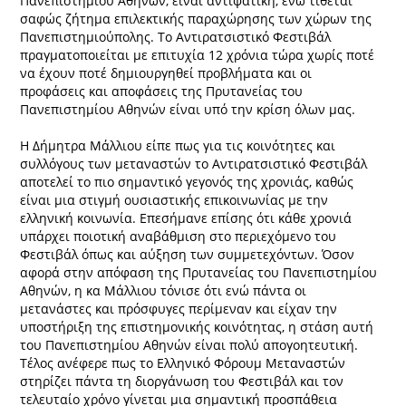
Πανεπιστημίου Αθηνών, είναι αντιφατική, ενώ τίθεται
σαφώς ζήτημα επιλεκτικής παραχώρησης των χώρων της
Πανεπιστημιούπολης. Το Αντιρατσιστικό Φεστιβάλ
πραγματοποιείται με επιτυχία 12 χρόνια τώρα χωρίς ποτέ
να έχουν ποτέ δημιουργηθεί προβλήματα και οι
προφάσεις και αποφάσεις της Πρυτανείας του
Πανεπιστημίου Αθηνών είναι υπό την κρίση όλων μας.
Η Δήμητρα Μάλλιου είπε πως για τις κοινότητες και
συλλόγους των μεταναστών το Αντιρατσιστικό Φεστιβάλ
αποτελεί το πιο σημαντικό γεγονός της χρονιάς, καθώς
είναι μια στιγμή ουσιαστικής επικοινωνίας με την
ελληνική κοινωνία. Επεσήμανε επίσης ότι κάθε χρονιά
υπάρχει ποιοτική αναβάθμιση στο περιεχόμενο του
Φεστιβάλ όπως και αύξηση των συμμετεχόντων. Όσον
αφορά στην απόφαση της Πρυτανείας του Πανεπιστημίου
Αθηνών, η κα Μάλλιου τόνισε ότι ενώ πάντα οι
μετανάστες και πρόσφυγες περίμεναν και είχαν την
υποστήριξη της επιστημονικής κοινότητας, η στάση αυτή
του Πανεπιστημίου Αθηνών είναι πολύ απογοητευτική.
Τέλος ανέφερε πως το Ελληνικό Φόρουμ Μεταναστών
στηρίζει πάντα τη διοργάνωση του Φεστιβάλ και τον
τελευταίο χρόνο γίνεται μια σημαντική προσπάθεια