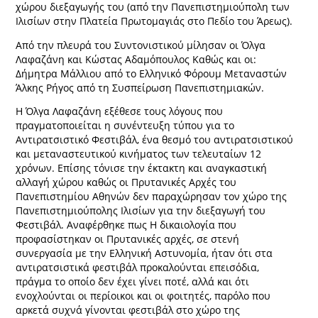
χώρου διεξαγωγής του (από την Πανεπιστημιούπολη των
Ιλισίων στην Πλατεία Πρωτομαγιάς στο Πεδίο του Άρεως).
Από την πλευρά του Συντονιστικού μίλησαν οι Όλγα
Λαφαζάνη και Κώστας Αδαμόπουλος Καθώς και οι:
Δήμητρα Μάλλιου από το Ελληνικό Φόρουμ Μεταναστών
Άλκης Ρήγος από τη Συσπείρωση Πανεπιστημιακών.
Η Όλγα Λαφαζάνη εξέθεσε τους λόγους που
πραγματοποιείται η συνέντευξη τύπου για το
Αντιρατσιστικό Φεστιβάλ, ένα θεσμό του αντιρατσιστικού
και μεταναστευτικού κινήματος των τελευταίων 12
χρόνων. Επίσης τόνισε την έκτακτη και αναγκαστική
αλλαγή χώρου καθώς οι Πρυτανικές Αρχές του
Πανεπιστημίου Αθηνών δεν παραχώρησαν τον χώρο της
Πανεπιστημιούπολης Ιλισίων για την διεξαγωγή του
Φεστιβάλ. Αναφέρθηκε πως Η δικαιολογία που
προφασίστηκαν οι Πρυτανικές αρχές, σε στενή
συνεργασία με την Ελληνική Αστυνομία, ήταν ότι στα
αντιρατσιστικά φεστιβάλ προκαλούνται επεισόδια,
πράγμα το οποίο δεν έχει γίνει ποτέ, αλλά και ότι
ενοχλούνται οι περίοικοι και οι φοιτητές, παρόλο που
αρκετά συχνά γίνονται φεστιβάλ στο χώρο της