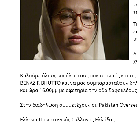
κ
τ
Τ
ε
υ
Α
χ
Καλούμε όλους και όλες τους πακιστανούς και τι
BENAZIR BHUTTO και να μας συμπαρασταθούν δηλ
και ώρα 16.00μμ με αφετηρία την οδό Σοφοκλέους
Στην διαδήλωση συμμετέχουν οι: Pakistan Oversea
Ελληνο-Πακιστανικός Σύλλογος Ελλάδος