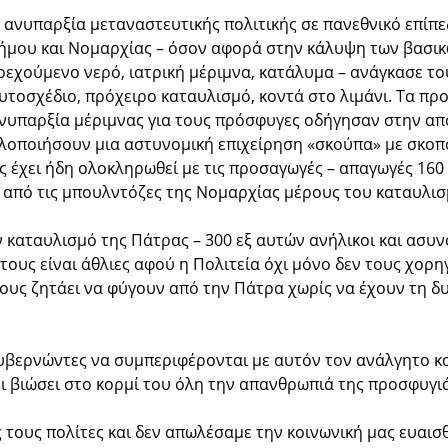
 ανυπαρξία μεταναστευτικής πολιτικής σε πανεθνικό επίπε
ήμου και Νομαρχίας – όσον αφορά στην κάλυψη των βασι
ρεχούμενο νερό, ιατρική μέριμνα, κατάλυμα – ανάγκασε 
υτοσχέδιο, πρόχειρο καταυλισμό, κοντά στο λιμάνι. Τα π
νυπαρξία μέριμνας για τους πρόσφυγες οδήγησαν στην απ
λοποιήσουν μια αστυνομική επιχείρηση «σκούπα» με σκο
ς έχει ήδη ολοκληρωθεί με τις προσαγωγές – απαγωγές 16
α από τις μπουλντόζες της Νομαρχίας μέρους του καταυλι
καταυλισμό της Πάτρας – 300 εξ αυτών ανήλικοι και ασυνό
τους είναι άθλιες αφού η Πολιτεία όχι μόνο δεν τους χορη
τους ζητάει να φύγουν από την Πάτρα χωρίς να έχουν τη δ
κυβερνώντες να συμπεριφέρονται με αυτόν τον ανάλγητο κα
χει βιώσει στο κορμί του όλη την απανθρωπιά της προσφυγι
 τους πολίτες και δεν απωλέσαμε την κοινωνική μας ευαισθ