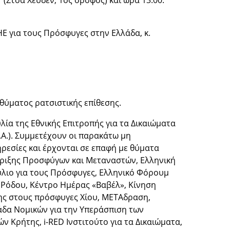
(Στοά Χέυδεν, 1ος όροφος) και ώρα 13:00.
Ε για τους Πρόσφυγες στην Ελλάδα, κ.
θύματος ρατσιστικής επίθεσης.
ία της Εθνικής Επιτροπής για τα Δικαιώματα
.Α.). Συμμετέχουν οι παρακάτω μη
ηρεσίες και έρχονται σε επαφή με θύματα
στήριξης Προσφύγων και Μεταναστών, Ελληνική
ύλιο για τους Πρόσφυγες, Ελληνικό Φόρουμ
Ρόδου, Κέντρο Ημέρας «Βαβέλ», Κίνηση
ης στους πρόσφυγες Χίου, ΜETAδραση,
δα Νομικών για την Υπεράσπιση των
ρήτης, i-RED Ινστιτούτο για τα Δικαιώματα,