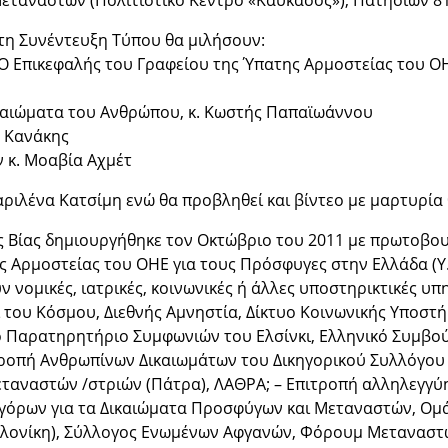
εταναστών (Πολιτιστικό Κέντρο «Καύκασος»), Πατησίων 81 
τη Συνέντευξη Τύπου θα μιλήσουν:
 Ο Επικεφαλής του Γραφείου της Ύπατης Αρμοστείας του ΟΗ
Δικαιώματα του Ανθρώπου, κ. Κωστής Παπαϊωάννου
ς Κανάκης
 κ. Μοαβία Αχμέτ
ιλένα Κατσίμη ενώ θα προβληθεί και βίντεο με μαρτυρία 
 Βίας δημιουργήθηκε τον Οκτώβριο του 2011 με πρωτοβουλ
ς Αρμοστείας του ΟΗΕ για τους Πρόσφυγες στην Ελλάδα (Υ
 νομικές, ιατρικές, κοινωνικές ή άλλες υποστηρικτικές υπ
ροί του Κόσμου, Διεθνής Αμνηστία, Δίκτυο Κοινωνικής Υπο
ό Παρατηρητήριο Συμφωνιών του Ελσίνκι, Ελληνικό Συμβο
οπή Ανθρωπίνων Δικαιωμάτων του Δικηγορικού Συλλόγου 
ταναστών /στριών (Πάτρα), ΛΑΘΡΑ; – Επιτροπή αλληλεγγύ
όρων για τα Δικαιώματα Προσφύγων και Μεταναστών, Ομά
νίκη), Σύλλογος Ενωμένων Αφγανών, Φόρουμ Μεταναστών Κ