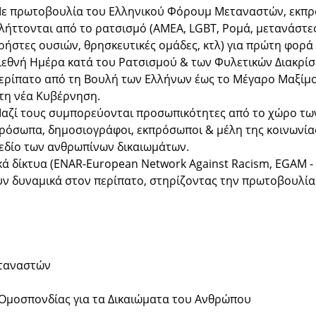
ε πρωτοβουλία του Ελληνικού Φόρουμ Μεταναστών, εκπρ
λήττονται από το ρατσισμό (ΑΜΕΑ, LGBT, Ρομά, μετανάστες
ρήστες ουσιών, θρησκευτικές ομάδες, κτλ) για πρώτη φορά
ιεθνή Ημέρα κατά του Ρατσισμού & των Φυλετικών Διακρί
ερίπατο από τη Βουλή των Ελλήνων έως το Μέγαρο Μαξίμο
τη νέα Κυβέρνηση.
αζί τους συμπορεύονται προσωπικότητες από το χώρο των
ρόσωπα, δημοσιογράφοι, εκπρόσωποι & μέλη της κοινωνία
εδίο των ανθρωπίνων δικαιωμάτων.
κά δίκτυα (ENAR-European Network Against Racism, EGAM -
 δυναμικά στον περίπατο, στηρίζοντας την πρωτοβουλία
εταναστών
 Ομοσπονδίας για τα Δικαιώματα του Ανθρώπου