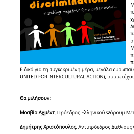
Μ
π
χ
Δ
π
σ
Μ
π
π
Ειδικά για τη συγκεκριμένη μέρα, μεγάλα ευρωπαϊ
UNITED FOR INTERCULTURAL ACTION), συμμετέχουν
Θα μιλήσουν:
Μοαβία Αχμέντ
, Πρόεδρος Ελληνικού Φόρουμ Μ
Δημήτρης Χριστόπουλος
, Αντιπρόεδρος Διεθνούς