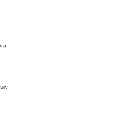
νκι
αίων