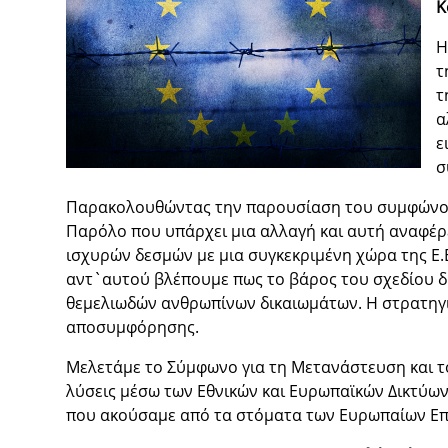
Κ
Η
τ
τ
α
ε
σ
Παρακολουθώντας την παρουσίαση του συμφώνου 
Παρόλο που υπάρχει μια αλλαγή και αυτή αναφέρε
ισχυρών δεσμών με μια συγκεκριμένη χώρα της Ε.
αντ`αυτού βλέπουμε πως το βάρος του σχεδίου δίν
θεμελιωδών ανθρωπίνων δικαιωμάτων. Η στρατηγικ
αποσυμφόρησης.
Μελετάμε το Σύμφωνο για τη Μετανάστευση και τ
λύσεις μέσω των Εθνικών και Ευρωπαϊκών Δικτύω
που ακούσαμε από τα στόματα των Ευρωπαίων Επ